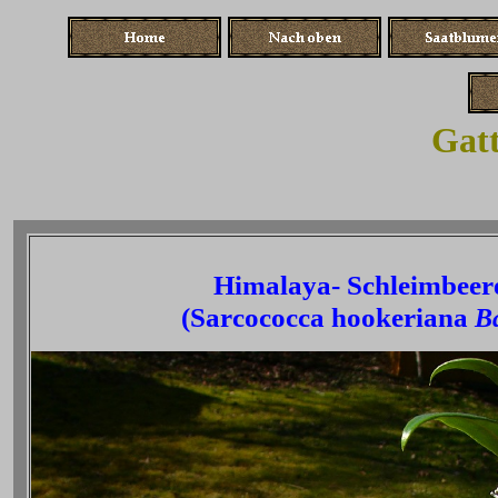
Gatt
Himalaya- Schleimbeer
(Sarcococca hookeriana
Ba