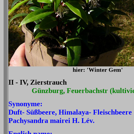
hier: 'Winter Gem'
II - IV, Zierstrauch
Günzburg, Feuerbachstr (kultivie
Synonyme:
Duft- Süßbeere, Himalaya- Fleischbeere
Pachysandra mairei H. Lév.
English name: