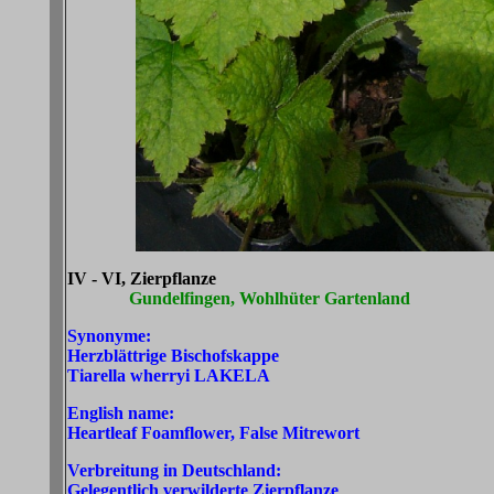
IV - VI, Zierpflanze
Gundelfingen, Wohlhüter Gartenland
Synonyme:
Herzblättrige Bischofskappe
Tiarella wherryi
LAKELA
English name:
Heartleaf Foamflower, False Mitrewort
Verbreitung in Deutschland:
Gelegentlich verwilderte Zierpflanze