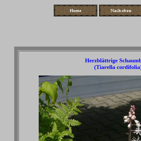
Herzblättrige Schaumb
(Tiarella cordifolia