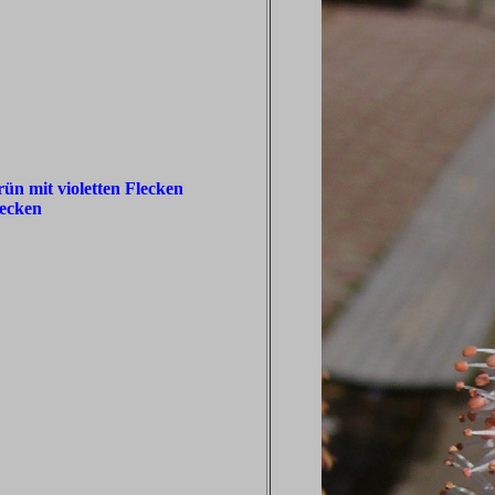
rün mit violetten Flecken
lecken