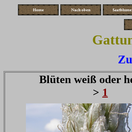
Gattun
Zu
Blüten weiß oder h
>
1