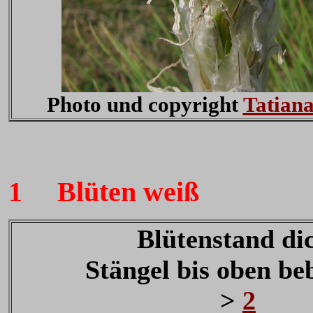
Photo und copyright
Tatian
1
Blüten weiß
Blütenstand di
Stängel bis oben beb
>
2