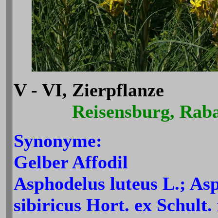
V - VI, Zierpflanze
Reisensburg, Raba
Synonyme:
Gelber Affodil
Asphodelus luteus L.; As
sibiricus Hort. ex Schult