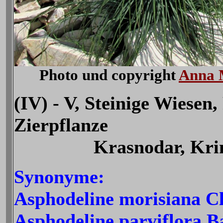
Photo und copyright
Anna 
(IV) - V, Steinige Wiesen,
Zierpflanze
Krasnodar, Kr
Synonyme:
Asphodeline morisiana C
Asphodeline parviflora 