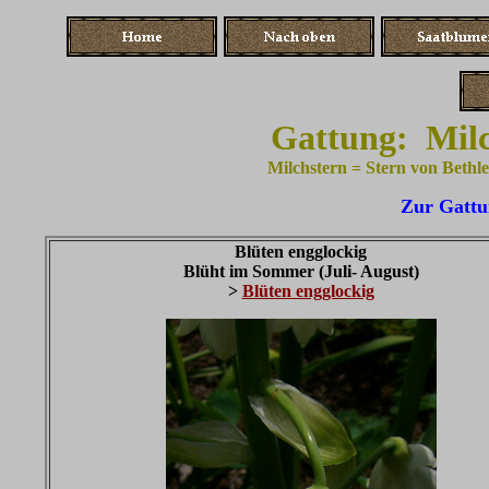
Gattung: Milc
Milchstern = Stern von Beth
Zur Gattu
Blüten engglockig
Blüht im Sommer (Juli- August)
>
Blüten engglockig